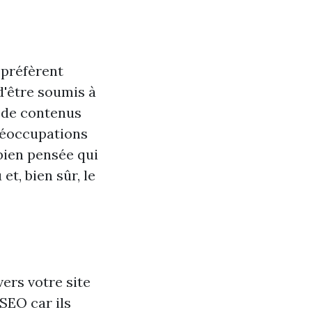
 préfèrent
d'être soumis à
n de contenus
réoccupations
bien pensée qui
t, bien sûr, le
vers votre site
SEO car ils