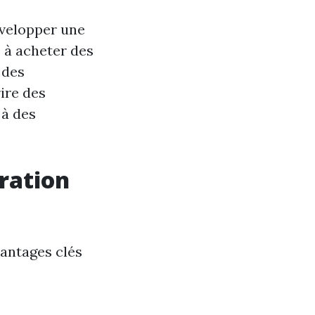
évelopper une
s à acheter des
 des
ire des
 à des
oration
vantages clés