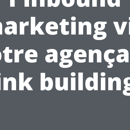
arketing v
tre agenç
ink buildin