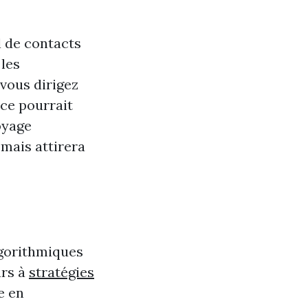
l de contacts
 les
 vous dirigez
ce pourrait
oyage
 mais attirera
lgorithmiques
urs à
stratégies
e en