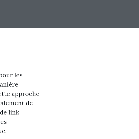
pour les
manière
cette approche
également de
de link
des
ue.