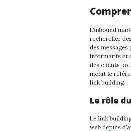
Compren
L'inbound mark
rechercher des
des messages p
informatifs et
des clients po
inclut le référ
link building.
Le rôle du
Le link buildin
web depuis d'au