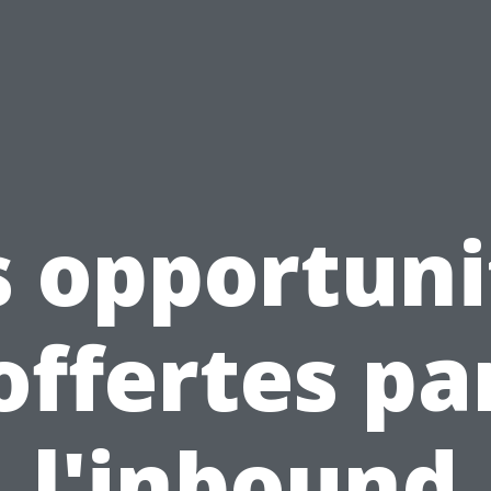
s opportuni
offertes pa
l'inbound