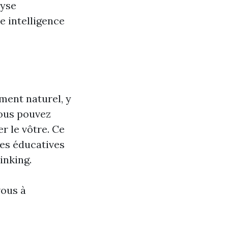
lyse
e intelligence
ment naturel, y
vous pouvez
r le vôtre. Ce
ces éducatives
inking.
vous à