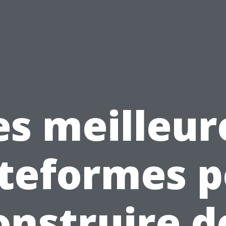
es meilleur
teformes 
onstruire d