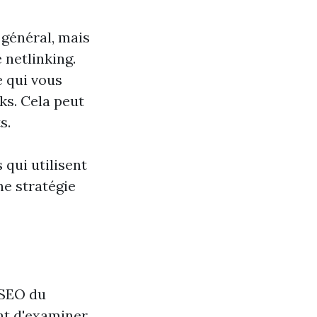
général, mais
 netlinking.
e qui vous
ks. Cela peut
s.
qui utilisent
ne stratégie
 SEO du
nt d'examiner