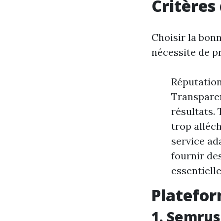
Critères
Choisir la bon
nécessite de p
Réputation 
Transparen
résultats.
trop alléc
service ada
fournir de
essentielle
Platefo
1. Semru