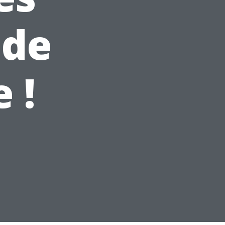
ide
 !