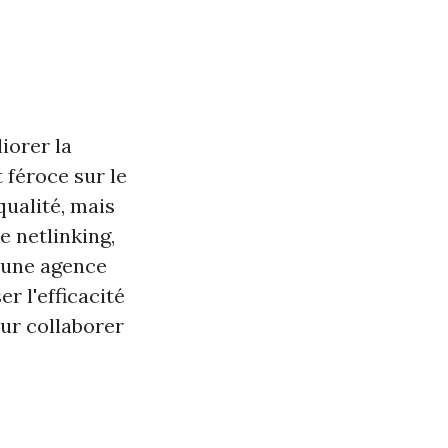
iorer la
t féroce sur le
ualité, mais
le netlinking,
c une agence
r l'efficacité
our collaborer