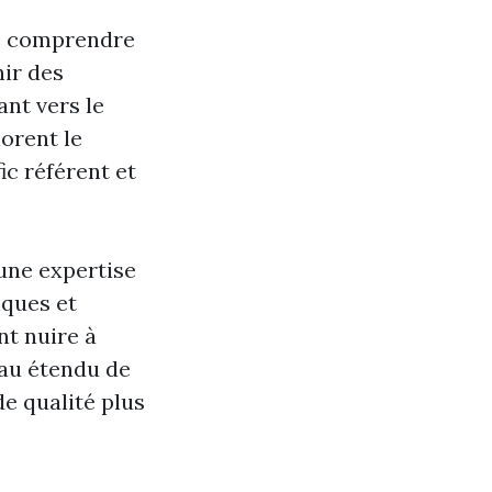
 de comprendre
nir des
ant vers le
iorent le
c référent et
une expertise
iques et
nt nuire à
eau étendu de
de qualité plus