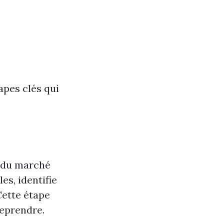
apes clés qui
t du marché
s, identifie
Cette étape
reprendre.