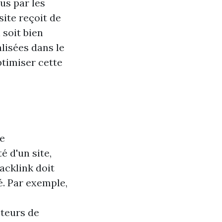
us par les
ite reçoit de
 soit bien
lisées dans le
ptimiser cette
ne
é d'un site,
acklink doit
é. Par exemple,
oteurs de