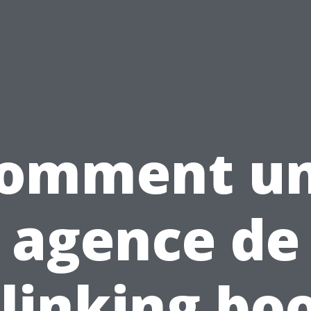
omment u
agence de
linking bo